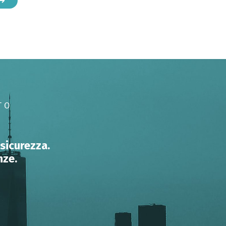
TO
 sicurezza.
nze.