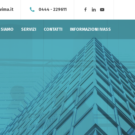
vima.it
0444 - 229611
I SIAMO
SERVIZI
CONTATTI
INFORMAZIONI IVASS
el
rispondiamo con una costante