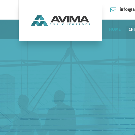
info@a
HOME
CH
Forte capillarità n
territorio
Vicini al cliente, grazie alle nostre numerosi sedi, 
assistenza