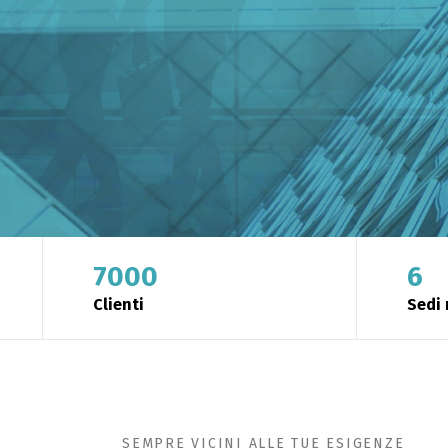
SCOPRI DI PIÙ
7000
6
Clienti
Sedi 
SEMPRE VICINI ALLE TUE ESIGENZE