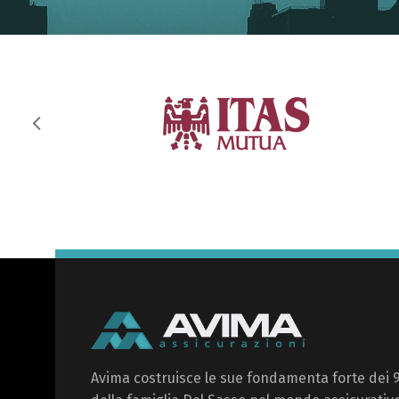
Avima costruisce le sue fondamenta forte dei 